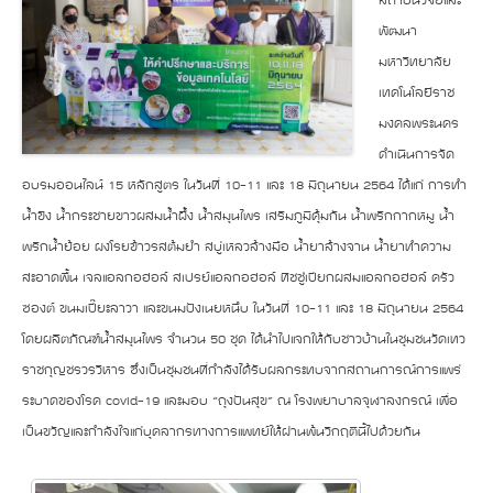
สถาบันวิจัยและ
พัฒนา
มหาวิทยาลัย
เทคโนโลยีราช
มงคลพระนคร
ดำเนินการจัด
อบรมออนไลน์ 15 หลักสูตร ในวันที่ 10-11 และ 18 มิถุนายน 2564
ได้แก่ การทำ
น้ำขิง น้ำกระชายขาวผสมน้ำผึ้ง น้ำสมุนไพร เสริมภูมิคุ้มกัน น้ำพริกกากหมู น้ำ
พริกน้ำย้อย ผงโรยข้าวรสต้มยำ สบู่เหลวล้างมือ น้ำยาล้างจาน น้ำยาทำความ
สะอาดพื้น เจลแอลกอฮอล์ สเปรย์แอลกอฮอล์ ทิชชู่เปียกผสมแอลกอฮอล์ ครัว
ซองต์ ขนมเปี๊ยะลาวา และขนมปังเนยหนึบ ในวันที่ 10-11 และ 18 มิถุนายน 2564
โดยผลิตภัณฑ์น้ำสมุนไพร จำนวน 50 ชุด ได้นำไปแจกให้กับชาวบ้านในชุมชนวัดเทว
ราชกุญชรวรวิหาร ซึ่งเป็นชุมชนที่กำลังได้รับผลกระทบจากสถานการณ์การแพร่
ระบาดของโรค covid-19 และมอบ “ถุงปันสุข” ณ โรงพยาบาลจุฬาลงกรณ์ เพื่อ
เป็นขวัญและกำลังใจแก่บุคลากรทางการแพทย์ให้ผ่านพ้นวิกฤตินี้ไปด้วยกัน