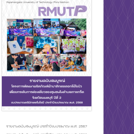
รายงานฉบับสมบูรณ์ ประจำปีงบประมาณ พ.ศ. 2567