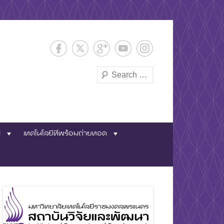
Search
และพัฒนา
่
เทคโนโลยีที่พร้อมถ่ายทอด
พระนคร