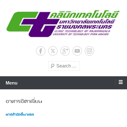
Skip
to
content
มหาวิทยาลัยเทคโนโลยีชั้นนำด้านการผลิตบัณฑิตมืออาชีพ
ศูนย์คลินิกเทคโนโลยีสถาบันวิจัย
และพัฒนา มหาวิทยาลัย
Search
เทคโนโลยีราชมงคลพระนคร
Menu
อาหารอิตาเลี่ยน
พาสต้าผัดขี้เมาทะเล