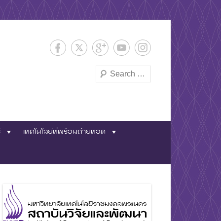
Search
และพัฒนา
่
เทคโนโลยีที่พร้อมถ่ายทอด
พระนคร