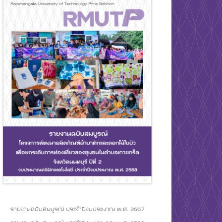
รายงานฉบับสมบูรณ์ ประจำปีงบประมาณ พ.ศ. 2567