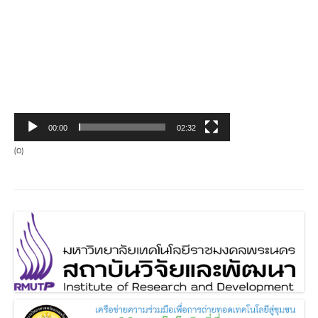
00:00
02:32
(0)