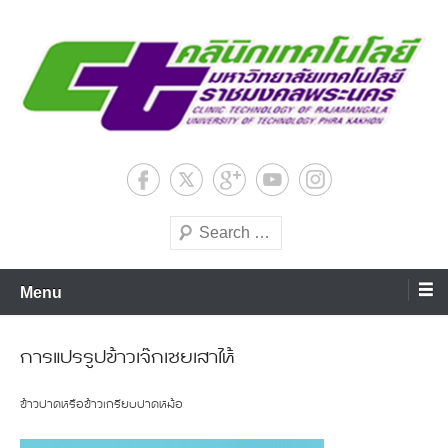
Skip
to
content
มหาวิทยาลัยเทคโนโลยีชั้นนำด้านการผลิตบัณฑิตมืออาชีพ
ศูนย์คลินิกเทคโนโลยีสถาบันวิจัย
และพัฒนา มหาวิทยาลัย
Search
เทคโนโลยีราชมงคลพระนคร
Menu
การแปรรูปข้าวเจ๊กเชยเสาไห้
ข้าวปาดหรือข้าวเกรียบปาดหม้อ