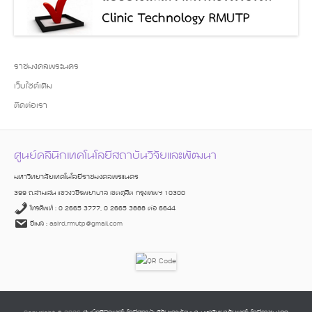
ราชมงคลพระนคร
เว็บไซต์เดิม
ติดต่อเรา
ศูนย์คลินิกเทคโนโลยีสถาบันวิจัยและพัฒนา
มหาวิทยาลัยเทคโนโลยีราชมงคลพระนคร
399 ถ.สามเสน แขวงวชิรพยาบาล เขตดุสิต กรุงเทพฯ 10300
โทรศัพท์ : 0 2665 3777, 0 2665 3888 ต่อ 6644
อีเมล :
asird.rmutp@gmail.com