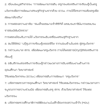
2. เยี่ยมชมบูธกิจกรรม “การพัฒนายกระดับ ครูกรมส่งเสริมการเรียนรู้เป็นครู
นวัตกรเพื่อการพัฒนาเศรษฐกิจฐานรากด้วย อววน. ภายใต้โครงการผลิตครูเพื่อ
พัฒนาท้องถิ่น”
3. การแสดงความอาลัย “สมเด็จพระนางเจ้าสิริกิติ์ พระบรมราชินีนาถพระบรม
ราชชนนีพันปีหลวง”
การแสดงต้อนรับภายใต้ นวัตกรรมขับเคลื่อนเศรษฐกิจฐานราก
4. ชมวีดีทัศน์ “ปฏิรูปการเรียนรู้ตลอดชีวิต จากม่อนล้านโมเดล สู่ครูนวัตกร”
5. กล่าวบทบาท สกร. เพื่อพัฒนาครูนวัตกร ภายใต้พระราชบัญญัติส่งเสริมการ
เรียนรู้
6. อธิบดีกรมส่งเสริมการเรียนรู้กล่าวแนวทางการขับเคลื่อนงานด้านการ
อุดมศึกษา วิทยาศาสตร์
วิจัยและนวัตกรรม (อววน.) เพื่อยกระดับการพัฒนา “ครูนวัตกร”
7. ปลัดกระทรวงการอุดมศึกษา วิทยาศาสตร์ วิจัยและนวัตกรรม กล่าวแนวทางกา
รบูรณาการความร่วมมือ เพื่อยกระดับครู สกร. ด้วยวิทยาศาสตร์ วิจัยและ
นวัตกรรม
8. ปลัดกระทรวงศึกษาธิการพิธีลงนามบันทึกข้อตกลงความเข้าใจ (MOU)