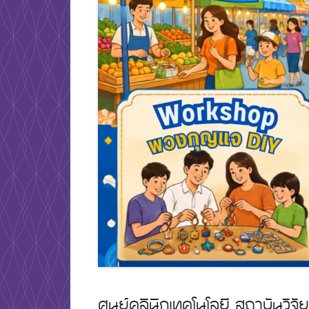
ศูนย์คลินิกเทคโนโลยี สถาบันว