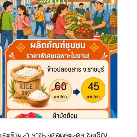
ิจัยและพัฒนา ราชมงคลพระนคร ขอเชิญ