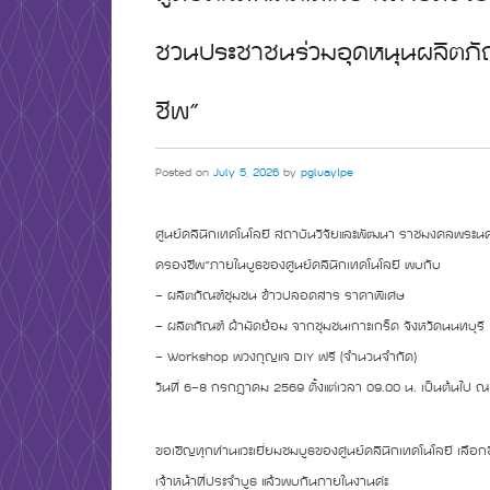
ชวนประชาชนร่วมอุดหนุนผลิตภ
ชีพ”
Posted on
July 5, 2026
by
pgluayIpe
ศูนย์คลินิกเทคโนโลยี สถาบันวิจัยและพัฒนา ราชมงคลพระ
ครองชีพ”
ภายในบูธของศูนย์คลินิกเทคโนโลยี พบกับ
– ผลิตภัณฑ์ชุมชน ข้าวปลอดสาร ราคาพิเศษ
– ผลิตภัณฑ์ ผ้ามัดย้อม จากชุมชนเกาะเกร็ด จังหวัดนนทบุรี
– Workshop พวงกุญแจ DIY ฟรี (จำนวนจำกัด)
วันที่ 6–8 กรกฎาคม 2569 ตั้งแต่เวลา 09.00 น. เป็นต้น
ขอเชิญทุกท่านแวะเยี่ยมชมบูธของศูนย์คลินิกเทคโนโลยี เลือ
เจ้าหน้าที่ประจำบูธ แล้วพบกันภายในงานค่ะ