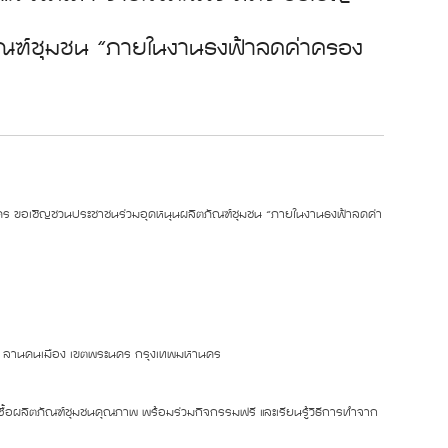
ัณฑ์ชุมชน “ภายในงานธงฟ้าลดค่าครอง
นคร ขอเชิญชวนประชาชนร่วมอุดหนุนผลิตภัณฑ์ชุมชน “ภายในงานธงฟ้าลดค่า
ไป ณ ลานคนเมือง เขตพระนคร กรุงเทพมหานคร
กซื้อผลิตภัณฑ์ชุมชนคุณภาพ พร้อมร่วมกิจกรรมฟรี และเรียนรู้วิธีการทำจาก