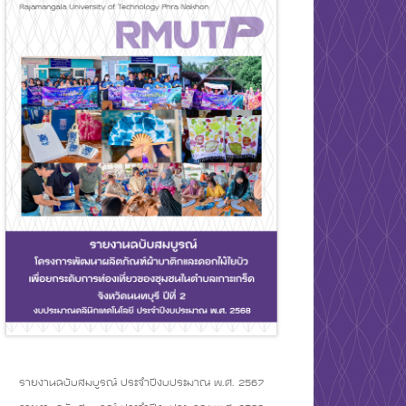
รายงานฉบับสมบูรณ์ ประจำปีงบประมาณ พ.ศ. 2567