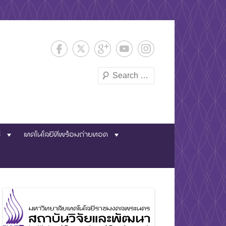
Search
และพัฒนา
่
เทคโนโลยีที่พร้อมถ่ายทอด
พระนคร