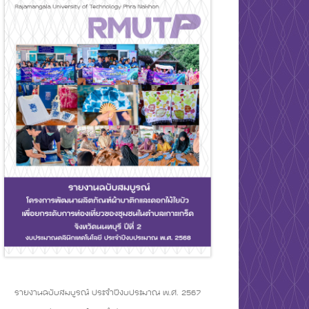
รายงานฉบับสมบูรณ์ ประจำปีงบประมาณ พ.ศ. 2567