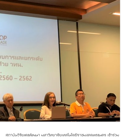
สถาบันวิจัยและพัฒนา มหาวิทยาลัยเทคโนโลยีราชมงคลพระนคร เข้าร่วม