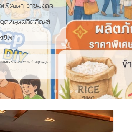
ัยและพัฒนา ราชมงคล
ุดหนุนผลิตภัณฑ์
งชีพ”
 ขอเชิญชวนประชาชนร่วมอุดหนุน
1
2
3
4
5