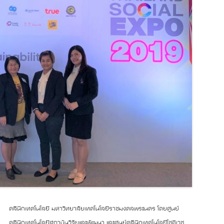
คลินิกเทคโนโลยี มหาวิทยาลัยเทคโนโลยีราชมงคลพระนคร โดยศูนย์
คลินิกเทคโนโลยีสถาบันวิจัยและพัฒนา และศูนย์คลินิกเทคโนโลยีโชติเวช