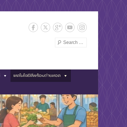
Search
และพัฒนา
่
เทคโนโลยีที่พร้อมถ่ายทอด
พระนคร